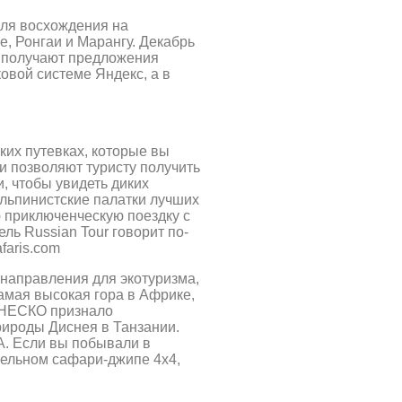
для восхождения на
, Ронгаи и Марангу. Декабрь
а получают предложения
овой системе Яндекс, а в
ких путевках, которые вы
 позволяют туристу получить
, чтобы увидеть диких
альпинистские палатки лучших
 приключенческую поездку с
ль Russian Tour говорит по-
faris.com
 направления для экотуризма,
амая высокая гора в Африке,
 ЮНЕСКО признало
рироды Диснея в Танзании.
А. Если вы побывали в
бельном сафари-джипе 4х4,