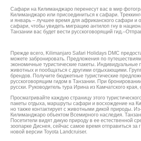
Сафари на Килиманджаро перенесут вас в мир фотогр
Килиманджаро или присоединиться к сафари. Треккин
и январь – лучшее время для африканского сафари и
сафари, чтобы увидеть миграцию антилоп гну в национ
Танзании вас будет вести русскоговорящий гид.–Отправи
Прежде всего, Kilimanjaro Safari Holidays DMC предос
можете забронировать. Предложения по путешествиям
экономичные туристические пакеты. Индивидуальные п
животных и пообщаться с другими отдыхающими. Групп
брендов. Получите бюджетные туристические предложе
русскоговорящим гидом в Танзании. При бронировании 
русски. Руководитель тура Ирина из Камчатского края, с
Просматривайте каждую страницу этого туристического
пакеты отдыха, маршруты сафари и восхождение на Ки
но также контактирует с животными дикой природы. 
Килиманджаро объектом Всемирного наследия. Танзан
Посетители видят дикую природу в ее естественной с
зоопарке Диснея, сейчас самое время отправиться за
новой версии Toyota Landcruiser.