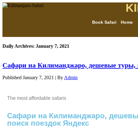
K
Book Safari
Home
Daily Archives:
January 7, 2021
Сафари на Килиманджаро, дешевые туры, 
Published
January 7, 2021
|
By
Admin
The most affordable safaris
Сафари на Килиманджаро, дешевы
поиск поездок Яндекс