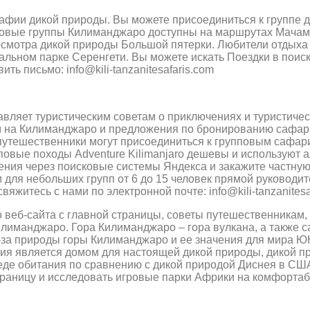
афии дикой природы. Вы можете присоединиться к группе 
говые группы Килиманджаро доступны на маршрутах Мачаме
 осмотра дикой природы Большой пятерки. Любители отдых
альном парке Серенгети. Вы можете искать Поездки в поиск
ть письмо: info@kili-tanzanitesafaris.com
тавляет туристическим советам о приключениях и туристичес
 на Килиманджаро и предложения по бронированию сафари
утешественники могут присоединиться к групповым сафари
овые походы Adventure Kilimanjaro дешевы и используют 
ния через поисковые системы Яндекса и закажите частную
для небольших групп от 6 до 15 человек прямой руководите
вяжитесь с нами по электронной почте: info@kili-tanzanitesa
 веб-сайта с главной страницы, советы путешественникам,
лиманджаро. Гора Килиманджаро – гора вулкана, а также с
Из-за природы горы Килиманджаро и ее значения для мира
ия является домом для настоящей дикой природы, дикой п
реде обитания по сравнению с дикой природой Диснея в СШ
 границу и исследовать игровые парки Африки на комфорта