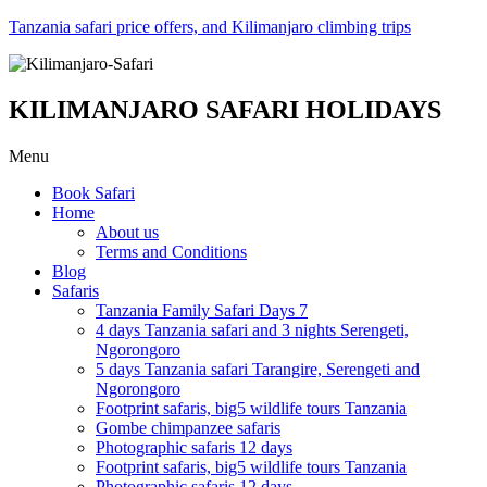
Tanzania safari price offers, and Kilimanjaro climbing trips
KILIMANJARO SAFARI HOLIDAYS
Menu
Book Safari
Home
About us
Terms and Conditions
Blog
Safaris
Tanzania Family Safari Days 7
4 days Tanzania safari and 3 nights Serengeti,
Ngorongoro
5 days Tanzania safari Tarangire, Serengeti and
Ngorongoro
Footprint safaris, big5 wildlife tours Tanzania
Gombe chimpanzee safaris
Photographic safaris 12 days
Footprint safaris, big5 wildlife tours Tanzania
Photographic safaris 12 days