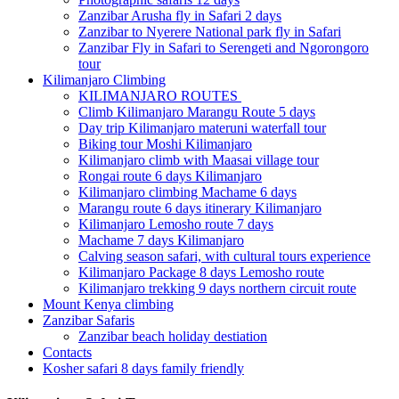
Zanzibar Arusha fly in Safari 2 days
Zanzibar to Nyerere National park fly in Safari
Zanzibar Fly in Safari to Serengeti and Ngorongoro
tour
Kilimanjaro Climbing
KILIMANJARO ROUTES
Climb Kilimanjaro Marangu Route 5 days
Day trip Kilimanjaro materuni waterfall tour
Biking tour Moshi Kilimanjaro
Kilimanjaro climb with Maasai village tour
Rongai route 6 days Kilimanjaro
Kilimanjaro climbing Machame 6 days
Marangu route 6 days itinerary Kilimanjaro
Kilimanjaro Lemosho route 7 days
Machame 7 days Kilimanjaro
Calving season safari, with cultural tours experience
Kilimanjaro Package 8 days Lemosho route
Kilimanjaro trekking 9 days northern circuit route
Mount Kenya climbing
Zanzibar Safaris
Zanzibar beach holiday destiation
Contacts
Kosher safari 8 days family friendly